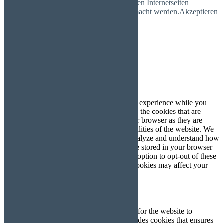
Durch die Verwendung von Cookies können Internetseiten
nutzerfreundlich, effektiv und sicherer gemacht werden.
Akzeptieren
Mehr
Schließen
Privacy Overview
This website uses cookies to improve your experience while you
navigate through the website. Out of these, the cookies that are
categorized as necessary are stored on your browser as they are
essential for the working of basic functionalities of the website. We
also use third-party cookies that help us analyze and understand how
you use this website. These cookies will be stored in your browser
only with your consent. You also have the option to opt-out of these
cookies. But opting out of some of these cookies may affect your
browsing experience.
Necessary
Necessary
immer aktiv
Necessary cookies are absolutely essential for the website to
function properly. This category only includes cookies that ensures