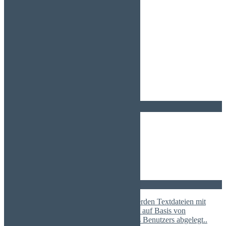
1991
Page 2 of 4
1
2
3
4
Neuigkeiten
Büro, Lager - / Umschlagfläche
frei - mit oder ohne Bewirtschaftung.
Kleider-Spedition 2026
Hinweis: Beim Besuch dieser Webseite werden Textdateien mit
Informationspunkten, sogenannte Cookies, auf Basis von
Nutzeraktivitäten temporär im Browser des Benutzers abgelegt..