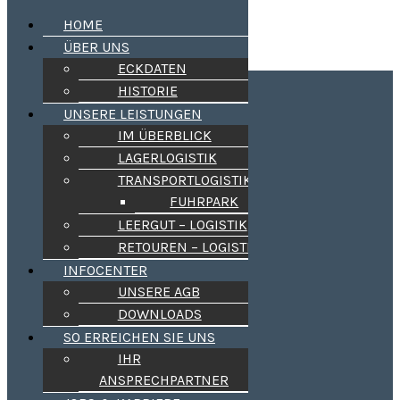
HOME
ÜBER UNS
ECKDATEN
Kleider-Spedition
HISTORIE
UNSERE LEISTUNGEN
Aus Tradition zuverlässig !
IM ÜBERBLICK
LAGERLOGISTIK
HOME
ÜBER UNS
TRANSPORTLOGISTIK
ECKDATEN
FUHRPARK
HISTORIE
LEERGUT – LOGISTIK
UNSERE LEISTUNGEN
IM ÜBERBLICK
RETOUREN – LOGISTIK
LAGERLOGISTIK
INFOCENTER
TRANSPORTLOGISTIK
FUHRPARK
UNSERE AGB
LEERGUT – LOGISTIK
DOWNLOADS
RETOUREN – LOGISTIK
SO ERREICHEN SIE UNS
INFOCENTER
UNSERE AGB
IHR
DOWNLOADS
ANSPRECHPARTNER
SO ERREICHEN SIE UNS