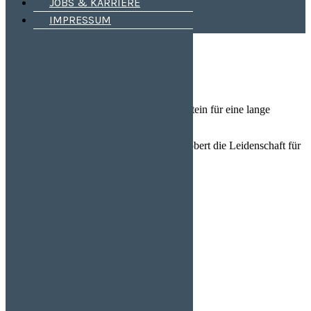
IHR ANSPRECHPARTNER
JOBS & KARRIERE
JOBS & KARRIERE
IMPRESSUM
IMPRESSUM
HISTORIE
Johann Kleider legte um 1900 den Grundstein für eine lange
Familientradition.
Er legte seinen Söhnen Hans, Emil und Robert die Leidenschaft für
das Transportgewerbe in die Wiege.
Unsere Zeitgeschichte
1980
1990