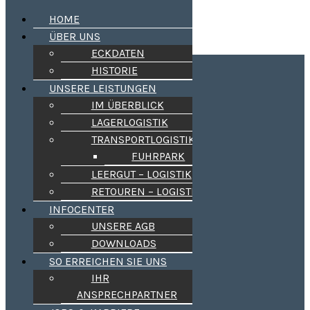
HOME
ÜBER UNS
ECKDATEN
Kleider-Spedition
HISTORIE
UNSERE LEISTUNGEN
Aus Tradition zuverlässig !
IM ÜBERBLICK
LAGERLOGISTIK
HOME
ÜBER UNS
TRANSPORTLOGISTIK
ECKDATEN
FUHRPARK
HISTORIE
LEERGUT – LOGISTIK
UNSERE LEISTUNGEN
IM ÜBERBLICK
RETOUREN – LOGISTIK
LAGERLOGISTIK
INFOCENTER
TRANSPORTLOGISTIK
FUHRPARK
UNSERE AGB
LEERGUT – LOGISTIK
DOWNLOADS
RETOUREN – LOGISTIK
SO ERREICHEN SIE UNS
INFOCENTER
UNSERE AGB
IHR
DOWNLOADS
ANSPRECHPARTNER
SO ERREICHEN SIE UNS