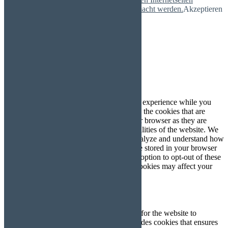
nutzerfreundlich, effektiv und sicherer gemacht werden.
Akzeptieren
Mehr
Schließen
Privacy Overview
This website uses cookies to improve your experience while you
navigate through the website. Out of these, the cookies that are
categorized as necessary are stored on your browser as they are
essential for the working of basic functionalities of the website. We
also use third-party cookies that help us analyze and understand how
you use this website. These cookies will be stored in your browser
only with your consent. You also have the option to opt-out of these
cookies. But opting out of some of these cookies may affect your
browsing experience.
Necessary
Necessary
immer aktiv
Necessary cookies are absolutely essential for the website to
function properly. This category only includes cookies that ensures