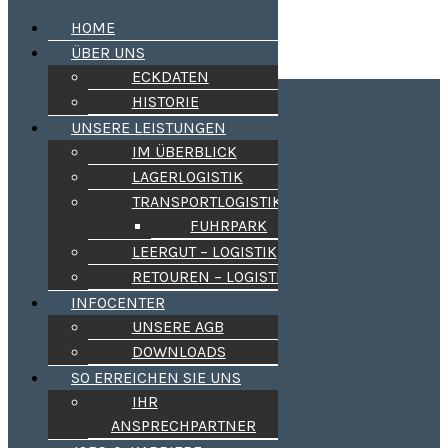
HOME
ÜBER UNS
ECKDATEN
Kleider-Spedition
HISTORIE
UNSERE LEISTUNGEN
Aus Tradition zuverlässig !
IM ÜBERBLICK
LAGERLOGISTIK
HOME
ÜBER UNS
TRANSPORTLOGISTIK
ECKDATEN
FUHRPARK
HISTORIE
LEERGUT – LOGISTIK
UNSERE LEISTUNGEN
IM ÜBERBLICK
RETOUREN – LOGISTIK
LAGERLOGISTIK
INFOCENTER
TRANSPORTLOGISTIK
FUHRPARK
UNSERE AGB
LEERGUT – LOGISTIK
DOWNLOADS
RETOUREN – LOGISTIK
SO ERREICHEN SIE UNS
INFOCENTER
UNSERE AGB
IHR
DOWNLOADS
ANSPRECHPARTNER
SO ERREICHEN SIE UNS