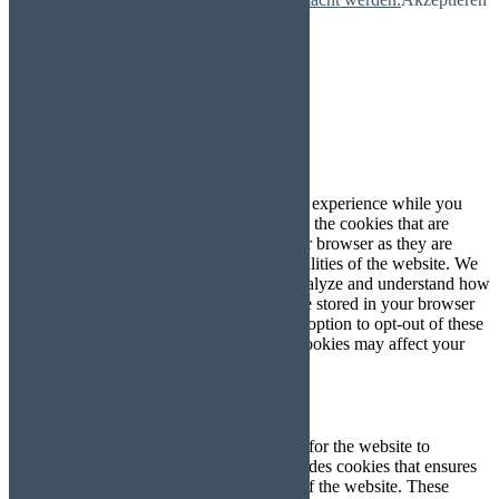
Mehr
Schließen
Privacy Overview
This website uses cookies to improve your experience while you
navigate through the website. Out of these, the cookies that are
categorized as necessary are stored on your browser as they are
essential for the working of basic functionalities of the website. We
also use third-party cookies that help us analyze and understand how
you use this website. These cookies will be stored in your browser
only with your consent. You also have the option to opt-out of these
cookies. But opting out of some of these cookies may affect your
browsing experience.
Necessary
Necessary
immer aktiv
Necessary cookies are absolutely essential for the website to
function properly. This category only includes cookies that ensures
basic functionalities and security features of the website. These